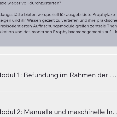
axe wieder voll durchzustarten?
ldungsstätte bieten wir speziell für ausgebildete Prophylaxe
eigen und ihr Wissen gezielt zu vertiefen und ihre praktisch
raxisorientierten Auffrischungsmodule greifen zentrale The
kation und des modernen Prophylaxemanagements auf – ko
Auffrischungs-Modul 1: Befundung im Rahmen der Prophylaxesitzung; Die Rolle der Ernährung
Auffrischungs-Modul 2: Manuelle und masch