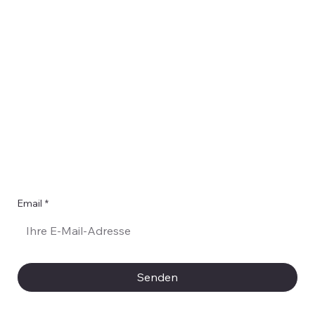
er
Email
*
Ja, ich möchte Ihren Newsletter abonnieren.
*
Senden