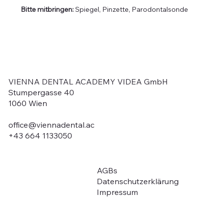
Bitte mitbringen:
 Spiegel, Pinzette, Parodontalsonde
VIENNA DENTAL ACADEMY VIDEA GmbH
Stumpergasse 40
1060 Wien
office@viennadental.ac
+43 664 1133050
AGBs
Über uns
Datenschutzerklärung
Ausbildung / Kurse
Impressum
Auffrischungs-Module
Fördermöglichkeit
Kontakt