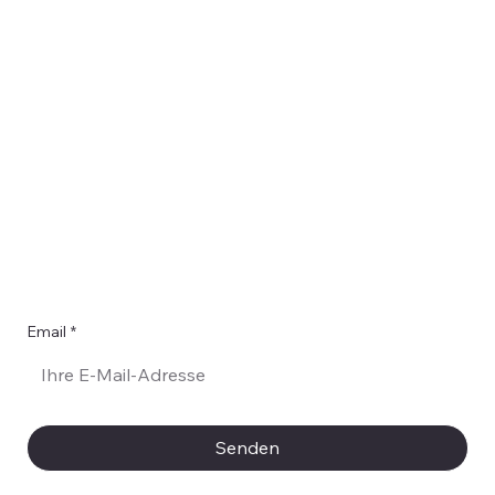
er
Email
*
Ja, ich möchte Ihren Newsletter abonnieren.
*
Senden